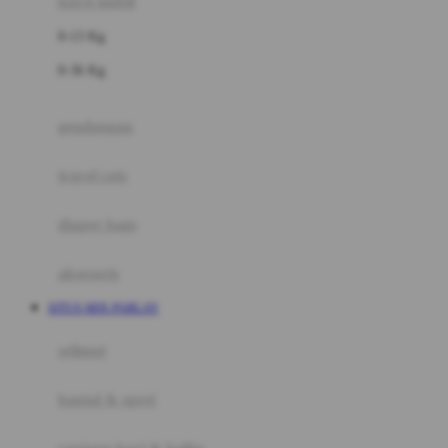
kursi mobil
F
0-13 Kg
Felt So Sweet
0-36 Kg
Fisher Price
Flipper
gendongan
Friends Of Sally
travel cots
G
diaper bags
Gb
Geko
aksesoris
Graco
SITUS MIX PARLAY
Gund
selimut
H
bantal & sprei
Habbie
Haenim