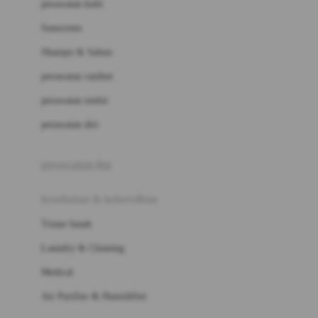
perawatan kulit
Little Miss Janis
Sunscreen
London Taxi
Shampo & Sabun
Love To Dream
perawatan rambut
perawatan mulut
M
perawatan diri
Magformers
Mama's Choice
perawatan ibu
Mamas&Papas
kesehatan & kebersihan
Mamaway
Tissue basah
Maxi Cosi
Laundry & Cleaning
Megabloks
Medical
Micro
Air Purifier & Humidifier
MiDeer