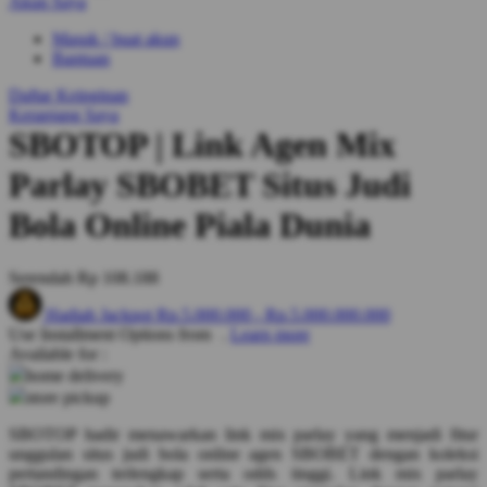
Akun Saya
Pureats
Masuk / buat akun
Bantuan
Q
Daftar Keinginan
Keranjang Saya
QV Baby
SBOTOP | Link Agen Mix
R
Parlay SBOBET Situs Judi
Real Shades
Bola Online Piala Dunia
Red Castle
Serendah
Rp 108.188
Ribbon Madness
Hadiah Jackpot
Rp.5.000.000
-
Rp.5.000.000.000
S
Use Installment Options from
.
Learn more
Available for :
Sebamed
home delivery
store pickup
Silver Cross
SBOTOP hadir menawarkan link mix parlay yang menjadi fitur
Simply Idea
unggulan situs judi bola online agen SBOBET dengan koleksi
pertandingan terlengkap serta odds tinggi. Link mix parlay
Skip Hop