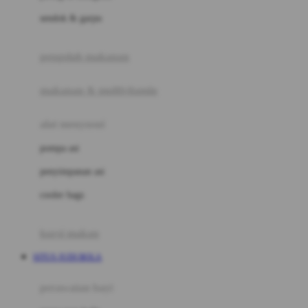
Jack N Jill
sendok & garpu
Joie
pengolah makanan
Joolz
Jujube
makanan & multivitamin
K
alat menyusui
Kiddycuts
pompa asi
Kumon
penyimpanan asi
L
cooler bags
Leapfrog
kursi makan
Leclerc
SITUS JUDI BOLA
Lee Vierra
Lillebaby
perawatan bayi
Little Bird Told Me