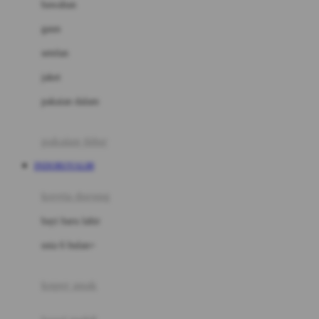
bawahan
D
gaun
Dae Organics
setelan
Docare
jaket
Doona
pakaian dalam
Down To Earth
Drew
pakaian tidur
Dr. Brown's
INDOROYAL88
E
kereta dorong
ELC
bayi baru lahir
Ergobaby
usia 6 bulan+
Expert Care
koper anak
Ezyroller