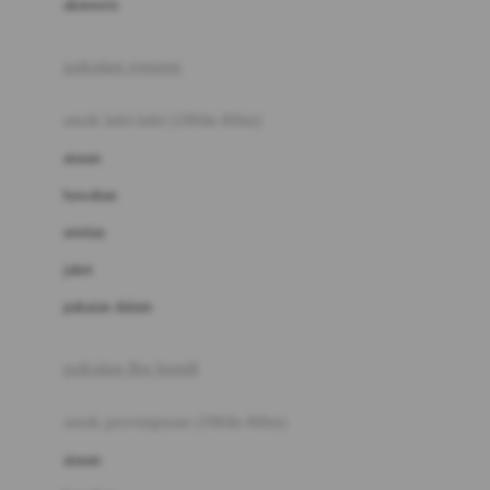
aksesoris
Bugaboo
Buggygear
pakaian renang
Bumkins
anak laki-laki (18bln-8thn)
C
atasan
Cetaphil
bawahan
Chicco
setelan
Childlife
jaket
Clevamama
pakaian dalam
Cocolatte
Cottonseeds
pakaian ibu hamil
Cozy N Safe
anak perempuan (18bln-8thn)
Crane
atasan
Cybex