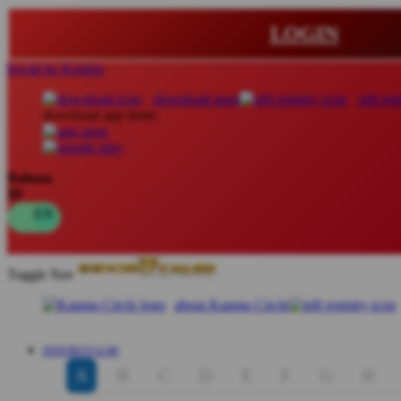
LOGIN
lewati ke Konten
download apps
gift reg
download app from:
Bahasa
ID
Toggle Nav
about Kanmo Circle
INDOROYAL88
A
B
C
D
E
F
G
H