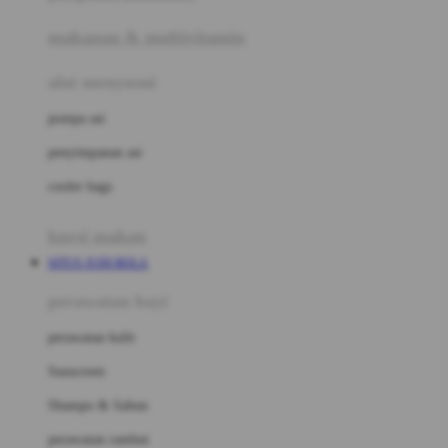
makanan & multivitamin
alat menyusui
pompa asi
penyimpanan asi
cooler bags
kursi makan
SITUS JUDI BOLA
perawatan bayi
perawatan kulit
Sunscreen
Shampo & Sabun
perawatan rambut